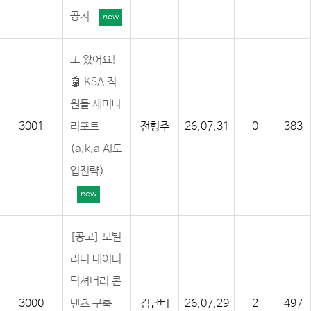
공지
new
또 왔어요!
🤖 KSA 직
원들 세미나
3001
리포트
전형주
26.07.31
0
383
(a.k.a AI도
입전략)
new
[공고] 모빌
리티 데이터
딕셔너리 콘
3000
텐츠 구축
김단비
26.07.29
2
497