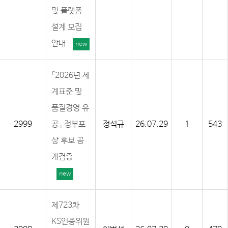
및 플랫폼
설계 모집
안내
new
「2026년 세
계표준 및
품질경영 유
2999
공」 정부포
정석규
26.07.29
1
543
상 후보 공
개검증
new
제723차
KS인증위원