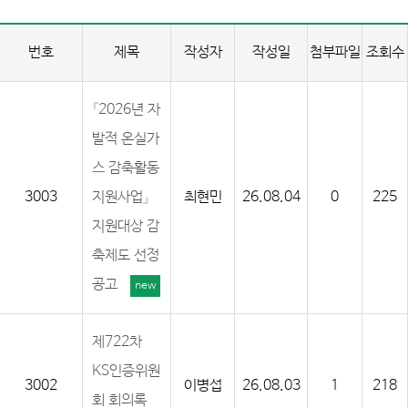
번호
제목
작성자
작성일
첨부파일
조회수
『2026년 자
발적 온실가
스 감축활동
3003
지원사업』
최현민
26.08.04
0
225
지원대상 감
축제도 선정
공고
new
제722차
KS인증위원
3002
이병섭
26.08.03
1
218
회 회의록