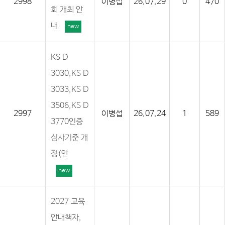
2998
이병섭
26.07.29
0
470
회 개최 안
내
new
KS D
3030,KS D
3033,KS D
3506,KS D
2997
이병섭
26.07.24
1
589
3770인증
심사기준 개
정(안
new
2027 교육
안내책자,