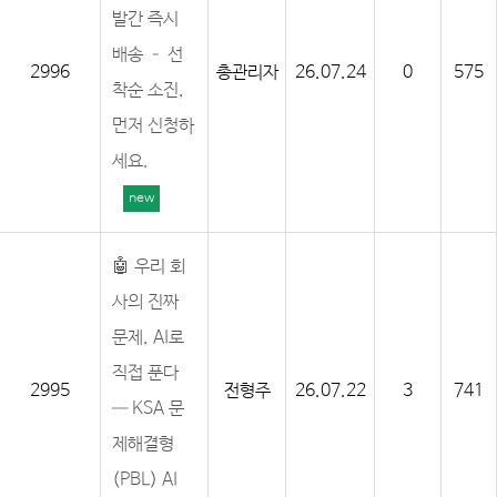
발간 즉시
배송 – 선
2996
총관리자
26.07.24
0
575
착순 소진,
먼저 신청하
세요.
new
🤖 우리 회
사의 진짜
문제, AI로
직접 푼다
2995
전형주
26.07.22
3
741
— KSA 문
제해결형
(PBL) AI