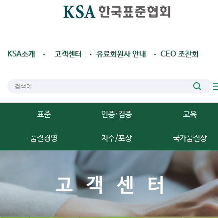
KSA소개
고객센터
유료회원사 안내
CEO 조찬회
표준
인증·검증
교육
품질경영
지수/포상
국가품질상
고객센터