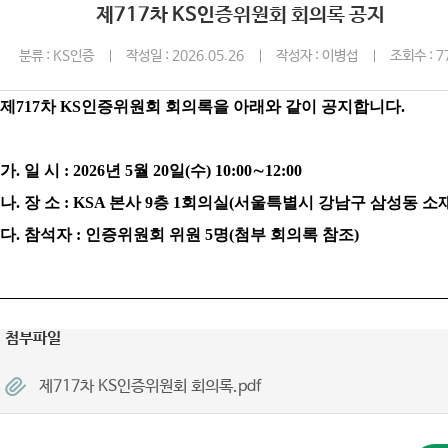
제717차 KS인증위원회 회의록 공지
분류 : KS인증
작성일 : 2026.05.26
작성자 : 이병섭
조회수 : 7
제
717
차
KS
인증위원회 회의록을 아래와 같이 공지합니다
.
가
.
일 시
: 2026
년
5
월
20
일
(
수
) 10:00
∼
12:00
나
.
장 소
: KSA
본사
9
층
1
회의실
(
서울특별시 강남구 삼성동 소
다
.
참석자
:
인증위원회 위원
5
명
(
첨부 회의록 참조
)
첨부파일
제717차 KS인증위원회 회의록.pdf