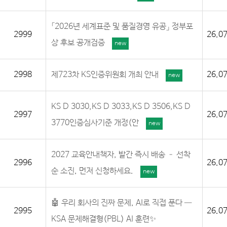
「2026년 세계표준 및 품질경영 유공」 정부포
2999
26.07
상 후보 공개검증
new
2998
제723차 KS인증위원회 개최 안내
26.07
new
KS D 3030,KS D 3033,KS D 3506,KS D
2997
26.07
3770인증심사기준 개정(안
new
2027 교육안내책자, 발간 즉시 배송 – 선착
2996
26.07
순 소진, 먼저 신청하세요.
new
🤖 우리 회사의 진짜 문제, AI로 직접 푼다 —
2995
26.07
KSA 문제해결형(PBL) AI 훈련✨