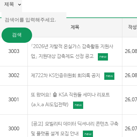
번호
제목
작성
『2026년 자발적 온실가스 감축활동 지원사
3003
26.08
업』 지원대상 감축제도 선정 공고
new
3002
제722차 KS인증위원회 회의록 공지
26.08
new
또 왔어요! 🤖 KSA 직원들 세미나 리포트
3001
26.07
(a.k.a AI도입전략)
new
[공고] 모빌리티 데이터 딕셔너리 콘텐츠 구축
3000
26.07
및 플랫폼 설계 모집 안내
new