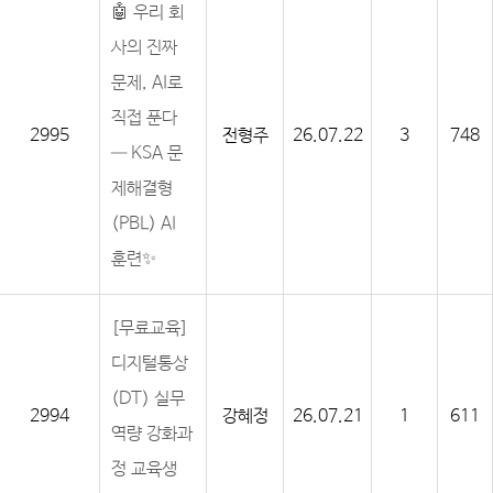
🤖 우리 회
사의 진짜
문제, AI로
직접 푼다
2995
전형주
26.07.22
3
748
— KSA 문
제해결형
(PBL) AI
훈련✨
[무료교육]
디지털통상
(DT) 실무
2994
강혜정
26.07.21
1
611
역량 강화과
정 교육생