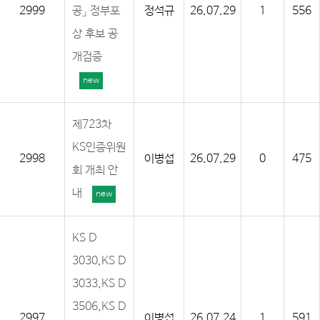
2999
공」 정부포
정석규
26.07.29
1
556
상 후보 공
개검증
new
제723차
KS인증위원
2998
이병섭
26.07.29
0
475
회 개최 안
내
new
KS D
3030,KS D
3033,KS D
3506,KS D
2997
이병섭
26.07.24
1
591