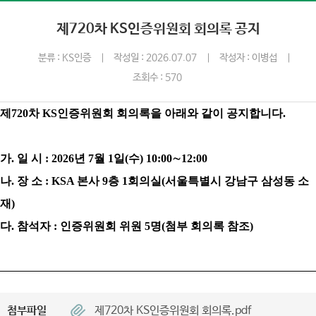
제720차 KS인증위원회 회의록 공지
분류 : KS인증
작성일 : 2026.07.07
작성자 : 이병섭
조회수 : 570
제
720
차
KS
인증위원회 회의록을 아래와 같이 공지합니다
.
가
.
일 시
: 2026
년
7
월
1
일
(
수
) 10:00
∼
12:00
나
.
장 소
: KSA
본사
9
층
1
회의실
(
서울특별시 강남구 삼성동 소
재
)
다
.
참석자
:
인증위원회 위원
5
명
(
첨부 회의록 참조
)
첨부파일
제720차 KS인증위원회 회의록.pdf