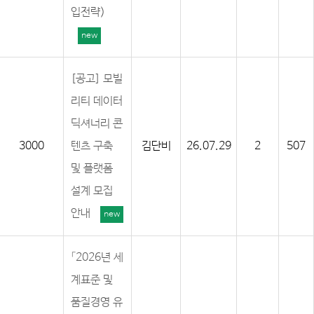
입전략)
new
[공고] 모빌
리티 데이터
딕셔너리 콘
3000
텐츠 구축
김단비
26.07.29
2
507
및 플랫폼
설계 모집
안내
new
「2026년 세
계표준 및
품질경영 유