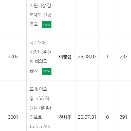
지원대상 감
축제도 선정
공고
new
제722차
KS인증위원
3002
이병섭
26.08.03
1
237
회 회의록
공지
new
또 왔어요!
🤖 KSA 직
원들 세미나
3001
리포트
전형주
26.07.31
0
391
(a.k.a AI도