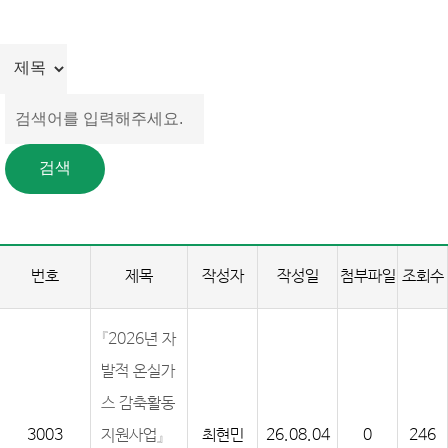
번호
제목
작성자
작성일
첨부파일
조회수
『2026년 자
발적 온실가
스 감축활동
3003
지원사업』
최현민
26.08.04
0
246