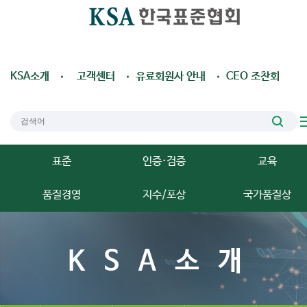
KSA소개
고객센터
유료회원사 안내
CEO 조찬회
표준
인증·검증
교육
품질경영
지수/포상
국가품질상
KSA소개