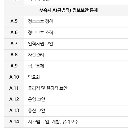
부속서 A(규범적) 정보보안 통제
A.5
정보보호 정책
A.6
정보보호 조직
A.7
인적자원 보안
A.8
자산관리
A.9
접근통제
A.10
암호화
A.11
물리적 및 환경적 보안
A.12
운영 보안
A.13
통신 보안
A.14
시스템 도입, 개발, 유지보수