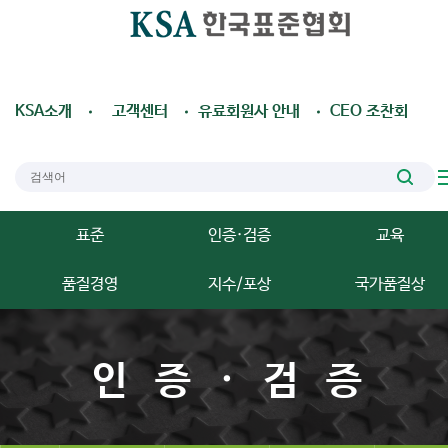
KSA소개
고객센터
유료회원사 안내
CEO 조찬회
표준
인증·검증
교육
품질경영
지수/포상
국가품질상
인증·검증