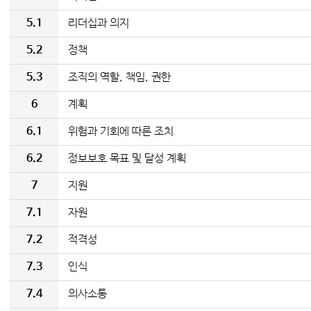
5.1
리더십과 의지
5.2
정책
5.3
조직의 역할, 책임, 권한
6
계획
6.1
위험과 기회에 따른 조치
6.2
정보보호 목표 및 달성 계획
7
지원
7.1
자원
7.2
적격성
7.3
인식
7.4
의사소통