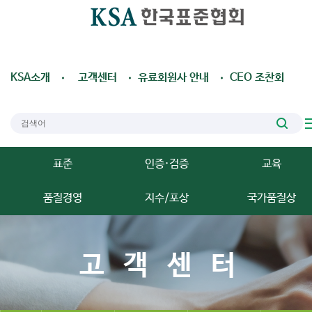
KSA소개
고객센터
유료회원사 안내
CEO 조찬회
표준
인증·검증
교육
품질경영
지수/포상
국가품질상
고객센터