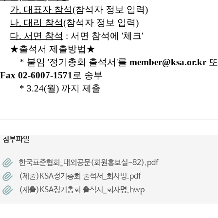
가
.
대표자 참석
(
참석자 정보 입력
)
나
.
대리 참석
(
참석자 정보 입력
)
다
.
서면 참석
:
서면 참석에
'
체크
'
★
출석서 제출방법
★
*
붙임
'
정기총회 출석서
'
를
member@ksa.or.kr
또
Fax 02-6007-1571
로 송부
* 3.24(
월
)
까지 제출
첨부파일
한국표준협회_대외공문(회원홍보실-82).pdf
(제출)KSA정기총회 출석서_회사명.pdf
(제출)KSA정기총회 출석서_회사명.hwp