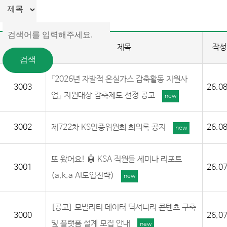
번호
제목
작성
『2026년 자발적 온실가스 감축활동 지원사
3003
26.08
업』 지원대상 감축제도 선정 공고
new
3002
제722차 KS인증위원회 회의록 공지
26.08
new
또 왔어요! 🤖 KSA 직원들 세미나 리포트
3001
26.07
(a.k.a AI도입전략)
new
[공고] 모빌리티 데이터 딕셔너리 콘텐츠 구축
3000
26.07
및 플랫폼 설계 모집 안내
new