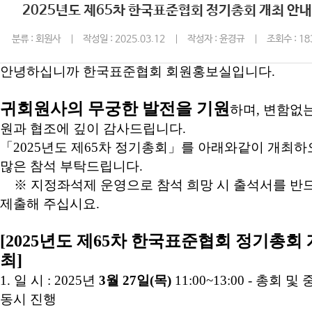
2025년도 제65차 한국표준협회 정기총회 개최 안내
분류 : 회원사
작성일 : 2025.03.12
작성자 : 윤경규
조회수 : 18
안녕하십니까 한국표준협회 회원홍보실입니다
.
귀회원사의 무궁한 발전을 기원
하며
,
변함없는
원과 협조에 깊이 감사드립니다
.
「
2025
년도 제
65
차 정기총회
」
를 아래와같이 개최하
많은 참석 부탁드립니다
.
※
지정좌석제 운영으로 참석 희망 시 출석서를 반
제출해 주십시요
.
[2025
년도 제
65
차 한국표준협회 정기총회 
최
]
1.
일 시
: 2025
년
3
월
27
일
(
목
)
11:00~13:00 -
총회 및 
동시 진행