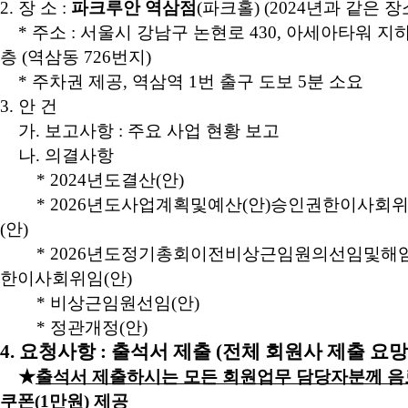
2.
장 소
:
파크루안 역삼점
(
파크홀
) (2024년과 같은 장
*
주소
:
서울시 강남구 논현로
430,
아세아타워 지
층
(
역삼동
726
번지
)
*
주차권 제공
,
역삼역
1
번 출구 도보
5
분 소요
3.
안 건
가
.
보고사항
:
주요 사업 현황 보고
나
.
의결사항
* 2024
년도결산
(
안
)
* 2026
년도사업계획및예산
(
안
)
승인권한이사회
(
안
)
* 2026
년도정기총회이전비상근임원의선임및해
한이사회위임
(
안
)
*
비상근임원선임
(
안
)
*
정관개정
(
안
)
4.
요청사항
:
출석서 제출
(
전체 회원사 제출 요망
★
출석서 제출하시는 모든 회원업무 담당자분께 음
쿠폰
(1
만원
)
제공