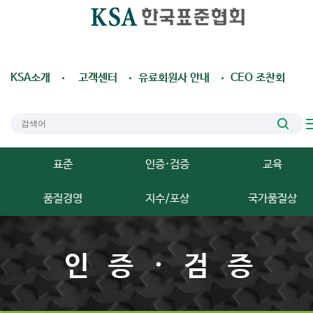
KSA소개
고객센터
유료회원사 안내
CEO 조찬회
표준
인증·검증
교육
품질경영
지수/포상
국가품질상
인증·검증