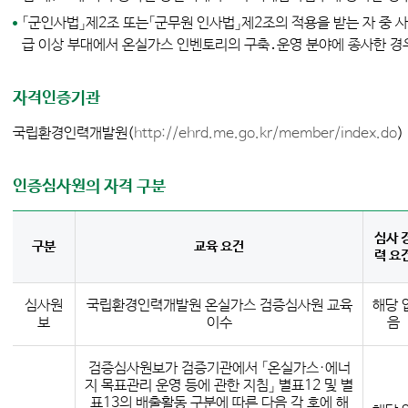
「군인사법」제2조 또는「군무원 인사법」제2조의 적용을 받는 자 중 
급 이상 부대에서 온실가스 인벤토리의 구축․운영 분야에 종사한 경
자격인증기관
국립환경인력개발원(
http://ehrd.me.go.kr/member/index.do
)
인증심사원의 자격 구분
심사 
구분
교육 요건
력 요
심사원
국립환경인력개발원 온실가스 검증심사원 교육
해당 
보
이수
음
검증심사원보가 검증기관에서 「온실가스·에너
지 목표관리 운영 등에 관한 지침」 별표12 및 별
표13의 배출활동 구분에 따른 다음 각 호에 해