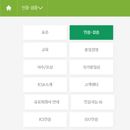
인증·검증
표준
인증·검증
교육
품질경영
지수/포상
국가품질상
KSA소개
고객센터
유료회원사 안내
인공지능 AI
KS인증
ISO인증