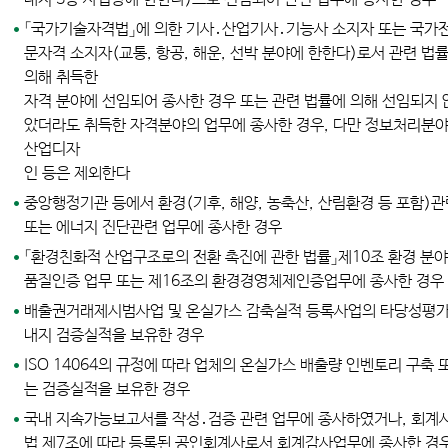
「국가기술자격법」에 의한 기사․산업기사․기능사 소지자 또는 국가
문자격 소지자(교통, 항공, 해운, 선박 분야에 한한다)로서 관련 법
의해 취득한
자격 분야에 선임되어 종사한 경우 또는 관련 법률에 의해 선임되지 
았더라도 취득한 자격분야의 업무에 종사한 경우, 다만 정보처리분야
산업디자
인 등은 제외한다
중앙행정기관 등에서 환경(기후, 해양, 농축산, 산림환경 등 포함)
또는 에너지 진단관련 업무에 종사한 경우
「환경친화적 산업구조로의 전환 촉진에 관한 법률」제10조 환경 분
품질인증 업무 또는 제16조의 환경경영체제인증업무에 종사한 경우
배출권거래제시범사업 및 온실가스 감축실적 등록사업의 타당성평
내지 검증실적을 보유한 경우
ISO 14064의 규정에 따라 업체의 온실가스 배출량 인벤토리 구축 
는 검증실적을 보유한 경우
국내 지속가능보고서를 작성․검증 관련 업무에 종사하였거나, 회계
법 제7조에 따라 등록된 공인회계사로서 회계감사업무에 종사한 경