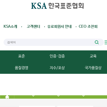
KSA소개
고객센터
유료회원사 안내
CEO 조찬회
표준
인증·검증
교육
품질경영
지수/포상
국가품질상