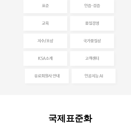
표준
인증·검증
교육
품질경영
지수/포상
국가품질상
KSA소개
고객센터
유료회원사 안내
인공지능 AI
국제표준화